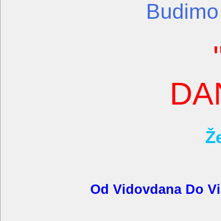
Budimo Srb
DAN N
Ž
Od Vidovdana Do