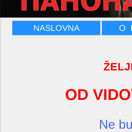
NASLOVNA
O 
ŽELJ
OD VID
Ne bu